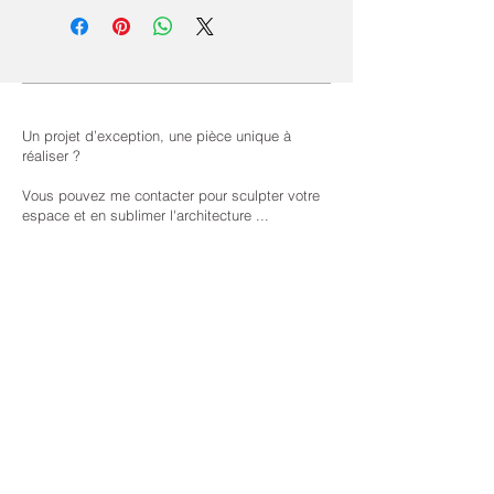
Un projet d’exception, une pièce unique à
réaliser ?
Vous pouvez me contacter pour sculpter votre
espace et en sublimer l'architecture ...
Contact
jeanluc.chevallier@gmail.com
lastylique@gmail.com
Fixe : +33 (0)9 66 96 26 01
Mobile: +33 (0)6 74 43 84 66
14 Avenue de l'Opéra - Paris 75001
(sur rendez-vous)