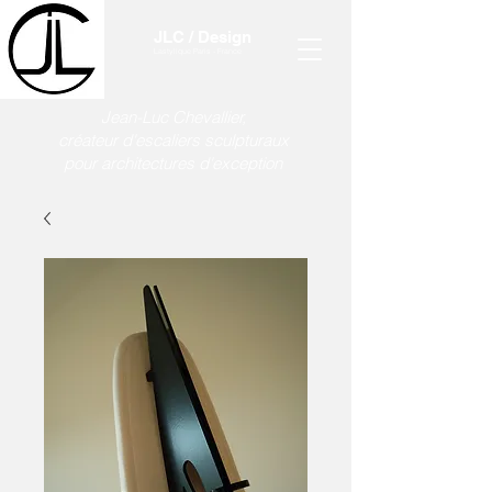
JLC / Design
Lastylique Paris - France
Jean-Luc Chevallier,
créateur d'escaliers sculpturaux
pour architectures d'exception