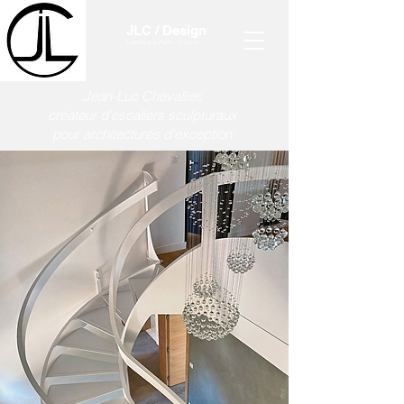
JLC / Design
Lastylique Paris - France
Jean-Luc Chevallier,
créateur d'escaliers sculpturaux
pour architectures d'exception